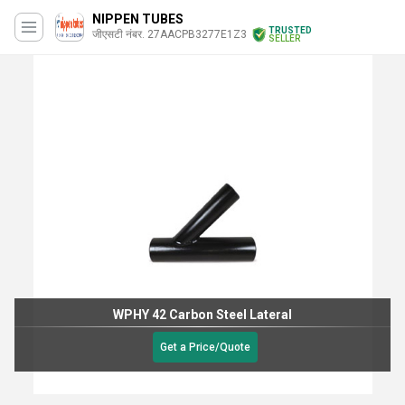
NIPPEN TUBES
TRUSTED
जीएसटी नंबर. 27AACPB3277E1Z3
SELLER
WPHY 42 Carbon Steel Lateral
Get a Price/Quote