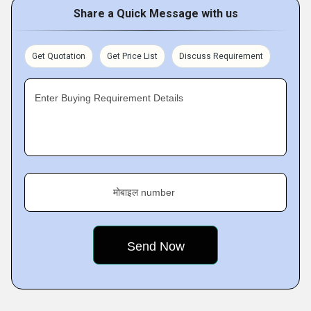
international standards in regulating our production
Share a Quick Message with us
process, we have been accredited with
BS EN ISO
9001:2008
certification. Further, we have all the necessary
Get Quotation
Get Price List
Discuss Requirement
facilities in terms of capital and human resources that
helps us to maintain consistency in our products and
Enter Buying Requirement Details
services.
Our Product Range
We, Nippen Tubes, offered the following products in
मोबाइल number
various specifications of